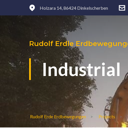
Holzara 14, 86424 Dinkelscherben
Rudolf Erdle Erdbewegun
Industrial
Rudolf Erde Erdbewegungen
Projects